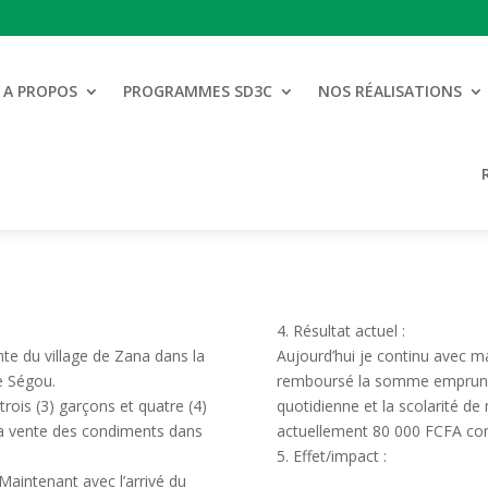
A PROPOS
PROGRAMMES SD3C
NOS RÉALISATIONS
4. Résultat actuel :
te du village de Zana dans la
Aujourd’hui je continu avec ma 
e Ségou.
remboursé la somme emprunté 
trois (3) garçons et quatre (4)
quotidienne et la scolarité de 
 la vente des condiments dans
actuellement 80 000 FCFA com
5. Effet/impact :
Maintenant avec l’arrivé du