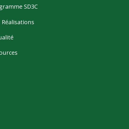
gramme SD3C
 Réalisations
ualité
ources