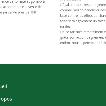
 semence de tomate et gombo à
L’égalité des sexes et le gen
 j’ai commencé la vente de
comme moi de bénéficier des te
ce j’ai vendu près de 150
lutté contre les effets du cha
fond sera également un fact
rurales.
De ce fait mes remercîment v
grâce son accompagnement et 
endroit nous a permis de réalise
ueil
ropos