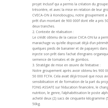
projet Inclusif qui a permis la création du group
trésorière, et avec la mise en relation de leur g
CVECA-ON à Konobougou, notre groupement a pu
prêt d’un montant de 900 000f dont elle a pris 
deux tranches.
2. Contexte de réalisation :
Le crédit obtenu de la caisse CVCA-ON lui a perm
maraichage vu qu’elle disposait déjà d’un périmè
quelques pieds de bananier et de papayers dans so
injecte son prêt dans l’achat d’engrains organiqu
semence de tomates et de gombos.
3. Stratégie de mise en œuvre de l’initiative :
Notre groupement après avoir obtenu les 900 
50 000 FCFA. Cela avait déjà trouvé que nous av
sensibilisation et de formation de la part du proje
l’ONG ASSAFE sur l’éducation financière, le chan
nutrition, le genre, l’alphabétisation le poste alp
acheté deux (2) sacs de cinquante kilogramme (
50kg.