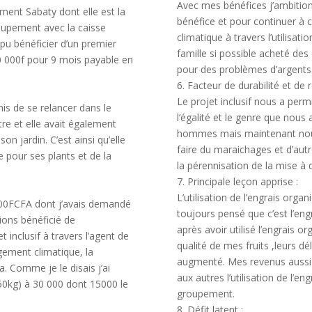
Avec mes bénéfices j’ambition
ement Sabaty dont elle est la
bénéfice et pour continuer à c
roupement avec la caisse
climatique à travers l’utilisat
 bénéficier d’un premier
famille si possible acheté de
50 000f pour 9 mois payable en
pour des problèmes d’argents
6. Facteur de durabilité et de r
Le projet inclusif nous a per
is de se relancer dans le
l’égalité et le genre que nous
tre et elle avait également
hommes mais maintenant nous 
n jardin. C’est ainsi qu’elle
faire du maraichages et d’autr
e pour ses plants et de la
la pérennisation de la mise à 
7. Principale leçon apprise :
L’utilisation de l’engrais org
000FCFA dont j’avais demandé
toujours pensé que c’est l’en
ions bénéficié de
après avoir utilisé l’engrais o
t inclusif à travers l’agent de
qualité de mes fruits ,leurs d
gement climatique, la
augmenté. Mes revenus auss
ha. Comme je le disais j’ai
aux autres l’utilisation de l’
50kg) à 30 000 dont 15000 le
groupement.
8. Défit latent :