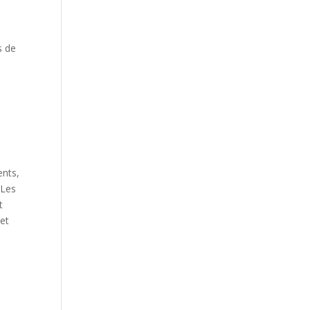
s de
ents,
 Les
t
 et