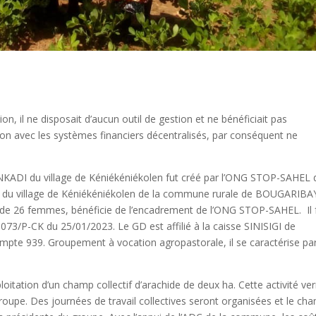
 il ne disposait d’aucun outil de gestion et ne bénéficiait pas
ion avec les systèmes financiers décentralisés, par conséquent ne
NKADI du village de Kéniékéniékolen fut créé par l’ONG STOP-SAHEL 
DI du village de Kéniékéniékolen de la commune rurale de BOUGARIBA
de 26 femmes, bénéficie de l’encadrement de l’ONG STOP-SAHEL. Il 
073/P-CK du 25/01/2023. Le GD est affilié à la caisse SINISIGI de
mpte 939. Groupement à vocation agropastorale, il se caractérise pa
namisme de ses membres.
itation d’un champ collectif d’arachide de deux ha. Cette activité ver
roupe. Des journées de travail collectives seront organisées et le ch