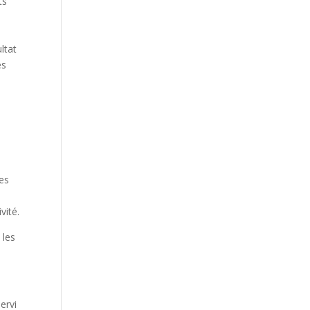
ts
.
ltat
es
es
vité.
 les
ervi