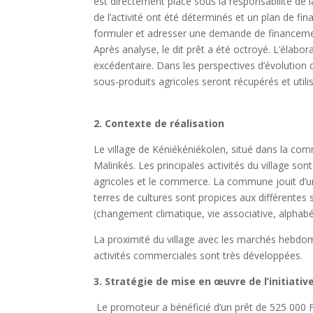
est directement placé sous la responsabilité de 
de l’activité ont été déterminés et un plan de fi
formuler et adresser une demande de financeme
Après analyse, le dit prêt a été octroyé. L’élabo
excédentaire. Dans les perspectives d’évolution de
sous-produits agricoles seront récupérés et utili
2. Contexte de réalisation
Le village de Kéniékéniékolen, situé dans la 
Malinkés. Les principales activités du village sont 
agricoles et le commerce. La commune jouit d’u
terres de cultures sont propices aux différentes
(changement climatique, vie associative, alphabét
La proximité du village avec les marchés hebdo
activités commerciales sont très développées.
3. Stratégie de mise en œuvre de l’initiativ
Le promoteur a bénéficié d’un prêt de 525 000 F 