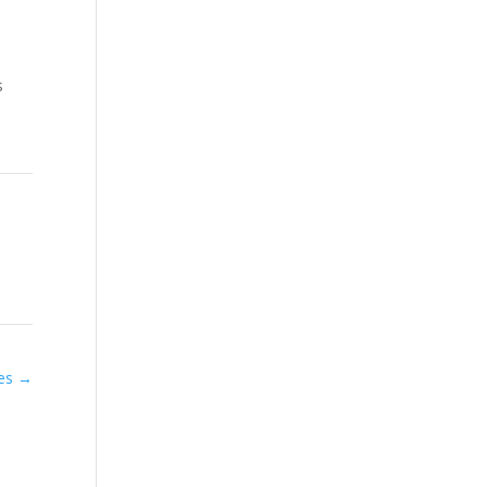
s
yes
→