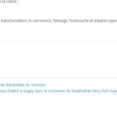
régulière au niveau de la caisse ;
nt économiquement ;
la transformation, le commerce, l’élevage, l’embouche et d’autres type
tes d’arachides de Yorosso.
mata Diakité à Gagny dans la commune de Guidimakan Kery-Kafo ka