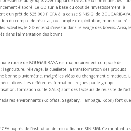
la présidente du groupe. Avec l’appui de l’ADC de la commune, les coû
nancement élaboré. Le GD sur la base du coût de l’investissement, à
nt d’un prêt de 525 000 F CFA à la caisse SINISIGI de BOUGARIBAYA
ration du compte de résultat, ou compte d’exploitation, montre un résu
s activités, le GD entend s’investir dans l’élevage des bovins. Ainsi, l
sés dans l’alimentation des bovins.
commune rurale de BOUGARIBAYA est majoritairement composé de
: l’agriculture, l’élevage, la cueillette, la transformation des produits
ne bonne pluviométrie, malgré les aléas du changement climatique. L
 spéculations. Les différentes formations reçues par le groupe
isation, formation sur le GALS) sont des facteurs de réussite de l’acti
madaires environnants (Kolofata, Sagabary, Tambaga, Kobri) font que
e
CFA auprès de l’institution de micro finance SINISIGI. Ce montant a s