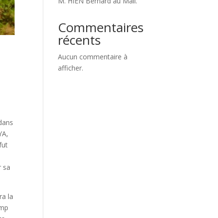
M. HIEN Bernard au Mali.
Commentaires
récents
Aucun commentaire à
afficher.
dans
YA,
fut
r sa
ra la
amp