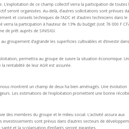
e. L’exploitation de ce champ collectif verra la participation de toutes 
tif seront organisées. Au-delà, d’autres sollicitations sont prévues d
ement et conseils techniques de l’ADC et d’autres techniciens dans le
vité verra la participation à hauteur de 13% du budget (soit 76 000 F CF
e de prêt auprès de SINISIGI.
 au groupement d’agrandir les superficies cultivables et d’investir dan
xploitation, permettra au groupe de suivre la situation économique. U
 de la rentabilité de leur AGR est assurée.
ur nous montrent un champ de deux ha bien aménagés. Une évolution
ageurs. Les estimations de l’exploitation promettent une bonne récolte
a vie des membres du groupe et le milieu social. L’activité assura aux
s investissements sont prévus dans d’autres secteurs de développe
 santé et la scolarisation d’enfants seront garanties.